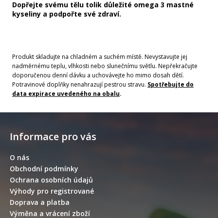
Dopřejte svému tělu tolik důležité omega 3 mastné
kyseliny a podpořte své zdraví.
Produkt skladujte na chladném a suchém místě. Nevystavujte jej
nadměrnému teplu, vlhkosti nebo slunečnímu světlu. Nepřekračujte
doporučenou denní dávku a uchovávejte ho mimo dosah dětí.
Potravinové doplňky nenahrazují pestrou stravu.
Spotřebujte do
data expirace uvedeného na obalu
.
Z
á
Informace pro vás
p
a
O nás
t
Obchodní podmínky
í
Ochrana osobních údajů
Výhody pro registrované
Doprava a platba
Výměna a vrácení zboží