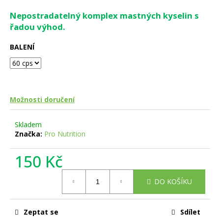
a
Nepostradatelný komplex mastných kyselin s
j
řadou výhod.
í
BALENÍ
t
?
Možnosti doručení
HLEDAT
Skladem
Značka:
Pro Nutrition
D
150 Kč
o
Měrná
p
DO KOŠÍKU
cena:
o
r
u
Zeptat se
Sdílet