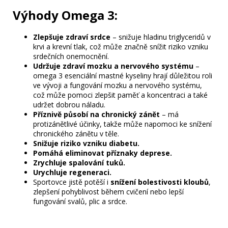
Výhody Omega 3:
Zlepšuje zdraví srdce
– snižuje hladinu triglyceridů v
krvi a krevní tlak, což může značně snížit riziko vzniku
srdečních onemocnění.
Udržuje zdraví mozku a nervového systému
–
omega 3 esenciální mastné kyseliny hrají důležitou roli
ve vývoji a fungování mozku a nervového systému,
což může pomoci zlepšit paměť a koncentraci a také
udržet dobrou náladu.
Příznivě působí na chronický zánět
– má
protizánětlivé účinky, takže může napomoci ke snížení
chronického zánětu v těle.
Snižuje riziko vzniku diabetu.
Pomáhá eliminovat příznaky deprese.
Zrychluje spalování tuků.
Urychluje regeneraci.
Sportovce jistě potěší i
snížení bolestivosti kloubů
,
zlepšení pohyblivost během cvičení nebo lepší
fungování svalů, plic a srdce.