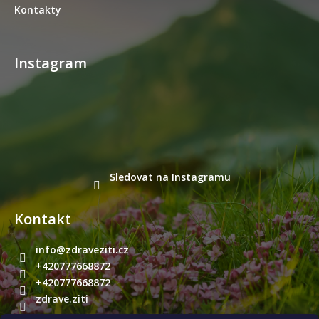
Kontakty
Instagram
Sledovat na Instagramu
Kontakt
info
@
zdraveziti.cz
+420777668872
+420777668872
zdrave.ziti