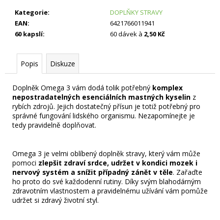
č
u
Kategorie
:
DOPLŇKY STRAVY
j
EAN
:
6421766011941
e
60 kapslí
:
60 dávek à
2,50 Kč
m
e
Popis
Diskuze
Doplněk Omega 3 vám dodá tolik potřebný
komplex
nepostradatelných esenciálních mastných kyselin
z
rybích zdrojů. Jejich dostatečný přísun je totiž potřebný pro
správné fungování lidského organismu. Nezapomínejte je
tedy pravidelně doplňovat.
Omega 3 je velmi oblíbený doplněk stravy, který vám může
pomoci
zlepšit zdraví srdce, udržet v kondici mozek i
nervový systém a snížit případný zánět v těle
. Zařaďte
ho proto do své každodenní rutiny. Díky svým blahodárným
zdravotním vlastnostem a pravidelnému užívání vám pomůže
udržet si zdravý životní styl.