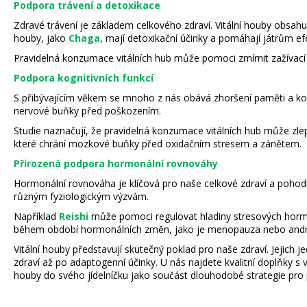
Podpora trávení a detoxikace
Zdravé trávení je základem celkového zdraví. Vitální houby obsah
houby, jako
Chaga
, mají detoxikační účinky a pomáhají játrům efe
Pravidelná konzumace vitálních hub může pomoci zmírnit zažívací 
Podpora kognitivních funkcí
S přibývajícím věkem se mnoho z nás obává zhoršení paměti a kogn
nervové buňky před poškozením.
Studie naznačují, že pravidelná konzumace vitálních hub může zlep
které chrání mozkové buňky před oxidačním stresem a zánětem.
Přirozená podpora hormonální rovnováhy
Hormonální rovnováha je klíčová pro naše celkové zdraví a pohodu
různým fyziologickým výzvám.
Například
Reishi
může pomoci regulovat hladiny stresových hor
během období hormonálních změn, jako je menopauza nebo and
Vitální houby představují skutečný poklad pro naše zdraví. Jejich 
zdraví až po adaptogenní účinky. U nás najdete kvalitní doplňky s
houby do svého jídelníčku jako součást dlouhodobé strategie pro p