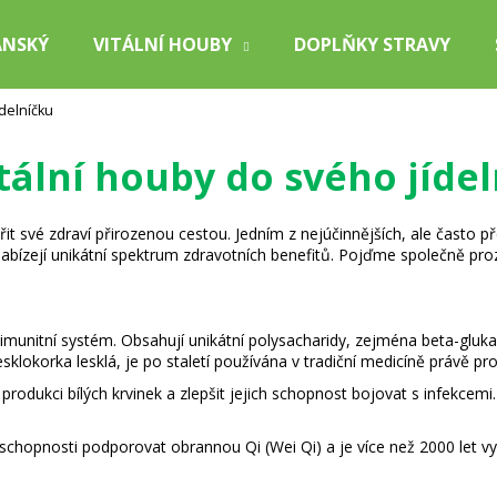
ÁNSKÝ
VITÁLNÍ HOUBY
DOPLŇKY STRAVY
ídelníčku
Co potřebujete najít?
itální houby do svého jíde
HLEDAT
vé zdraví přirozenou cestou. Jedním z nejúčinnějších, ale často přehl
nabízejí unikátní spektrum zdravotních benefitů. Pojďme společně pr
Doporučujeme
unitní systém. Obsahují unikátní polysacharidy, zejména beta-glukany
sklokorka lesklá, je po staletí používána v tradiční medicíně právě pro
 produkci bílých krvinek a zlepšit jejich schopnost bojovat s infekce
schopnosti podporovat obrannou Qi (Wei Qi) a je více než 2000 let v