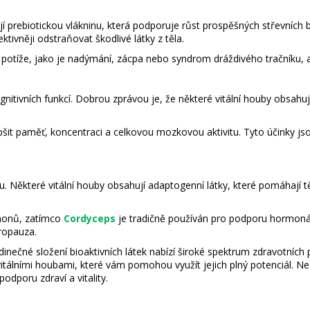
ují prebiotickou vlákninu, která podporuje růst prospěšných střevníc
ktivněji odstraňovat škodlivé látky z těla.
potíže, jako je nadýmání, zácpa nebo syndrom dráždivého tračníku, a 
itivních funkcí. Dobrou zprávou je, že některé vitální houby obsahuj
šit paměť, koncentraci a celkovou mozkovou aktivitu. Tyto účinky jso
. Některé vitální houby obsahují adaptogenní látky, které pomáhají 
monů, zatímco
Cordyceps
je tradičně používán pro podporu hormonáln
ropauza.
jedinečné složení bioaktivních látek nabízí široké spektrum zdravotníc
 vitálními houbami, které vám pomohou využít jejich plný potenciál. N
odporu zdraví a vitality.