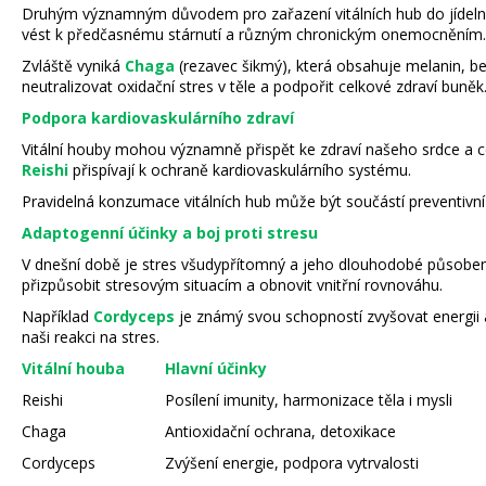
Druhým významným důvodem pro zařazení vitálních hub do jídelní
vést k předčasnému stárnutí a různým chronickým onemocněním.
Zvláště vyniká
Chaga
(rezavec šikmý), která obsahuje melanin, b
neutralizovat oxidační stres v těle a podpořit celkové zdraví buněk
Podpora kardiovaskulárního zdraví
Vitální houby mohou významně přispět ke zdraví našeho srdce a cév.
Reishi
přispívají k ochraně kardiovaskulárního systému.
Pravidelná konzumace vitálních hub může být součástí preventivní 
Adaptogenní účinky a boj proti stresu
V dnešní době je stres všudypřítomný a jeho dlouhodobé působení m
přizpůsobit stresovým situacím a obnovit vnitřní rovnováhu.
Například
Cordyceps
je známý svou schopností zvyšovat energii 
naši reakci na stres.
Vitální houba
Hlavní účinky
Reishi
Posílení imunity, harmonizace těla i mysli
Chaga
Antioxidační ochrana, detoxikace
Cordyceps
Zvýšení energie, podpora vytrvalosti