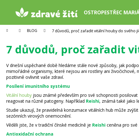
K
Přejít
na
o
OSTROPESTŘEC MARI
obsah
Zpět
Zpět
š
do
do
í
Domů
BLOG
7 důvodů, proč zařadit vitální houby do svého j
k
obchodu
obchodu
7 důvodů, proč zařadit v
V dnešní uspěchané době hledáme stále nové způsoby, jak podpořit s
mimořádné organismy, které nejsou ani rostliny ani živočichové, 
pozitivně ovlivnit vaše zdraví.
Posílení imunitního systému
Vitální houby
jsou známé především pro své schopnosti posilovat im
reagovat na různé patogeny. Například
Reishi
, známá také jako le
Studie ukazují, že pravidelná konzumace vitálních hub může zvýšit
sezónních virových onemocnění.
Věděli jste, že v tradiční čínské medicíně je
Reishi
ceněna pro své 
Antioxidační ochrana