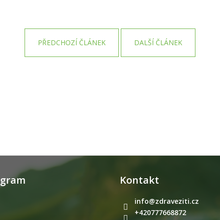
PŘEDCHOZÍ ČLÁNEK
DALŠÍ ČLÁNEK
agram
Kontakt
info
@
zdraveziti.cz
+420777668872