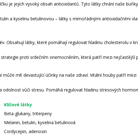
čku je jejich vysoký obsah antioxidantů. Tyto látky chrání naše bu
etulin a kyselinu betulinovou – látky s mimořádnými antioxidačními 
.
 Obsahují látky, které pomáhají regulovat hladinu cholesterolu v krvi
strategie proti srdečním onemocněním, která patří mezi nejčastější p
ůže mít devastující účinky na naše zdraví. Vitální houby patří mezi 
a odolnost vůči stresu. Pomáhá regulovat hladinu stresových hormonů
Klíčové látky
Beta-glukany, triterpeny
Melanin, betulin, kyselina betulinová
Cordycepin, adenosin