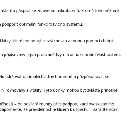
h bakterií a přispívá ke zdravému mikrobiomů. Kromě toho některé
podpořit optimální funkci trávicího systému.
í látky, které podporují zdraví mozku a mohou pomoci chránit
u připisovány jejich protizánětlivým a antioxidačním vlastnostem,
tělu udržovat optimální hladiny hormonů a přizpůsobovat se
í rovnováhy a vitality. Tyto účinky mohou být zvláště přínosné
h přínosů – od posílení imunity přes podporu kardiovaskulárního
ezapomeňte, že pravidelnost je klíčem k úspěchu – zařaďte vitální