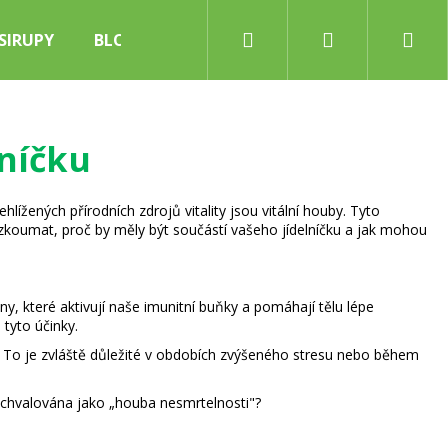
Hledat
Přihlášení
Nák
SIRUPY
BLOG
koš
lníčku
ížených přírodních zdrojů vitality jsou vitální houby. Tyto
ozkoumat, proč by měly být součástí vašeho jídelníčku a jak mohou
, které aktivují naše imunitní buňky a pomáhají tělu lépe
 tyto účinky.
mi. To je zvláště důležité v obdobích zvýšeného stresu nebo během
ychvalována jako „houba nesmrtelnosti"?