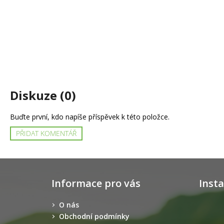
Diskuze (0)
Buďte první, kdo napíše příspěvek k této položce.
PŘIDAT KOMENTÁŘ
Z
á
Informace pro vás
Inst
p
a
O nás
t
Obchodní podmínky