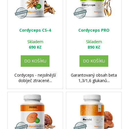
i
k
a
s
t
j
p
ů
í
r
t
o
Cordyceps CS-4
Cordyceps PRO
?
d
Skladem
Skladem
u
690 Kč
890 Kč
k
t
DO KOŠÍKU
DO KOŠÍKU
HLEDAT
ů
Cordyceps - nejsilnější
Garantovaný obsah beta
dobíječ ztracené...
1,3/1,6 glukanů...
D
o
p
o
r
u