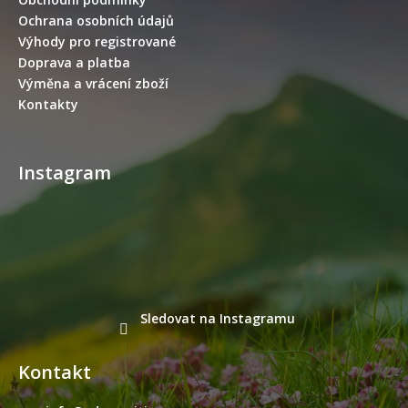
í
í
Ochrana osobních údajů
p
Výhody pro registrované
r
Doprava a platba
v
Výměna a vrácení zboží
k
y
Kontakty
v
ý
p
Instagram
i
s
u
Sledovat na Instagramu
Kontakt