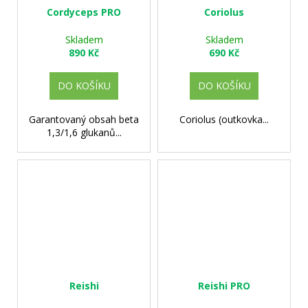
č
Cordyceps PRO
Coriolus
u
j
Skladem
Skladem
e
890 Kč
690 Kč
m
e
DO KOŠÍKU
DO KOŠÍKU
Garantovaný obsah beta
Coriolus (outkovka...
1,3/1,6 glukanů...
Reishi
Reishi PRO