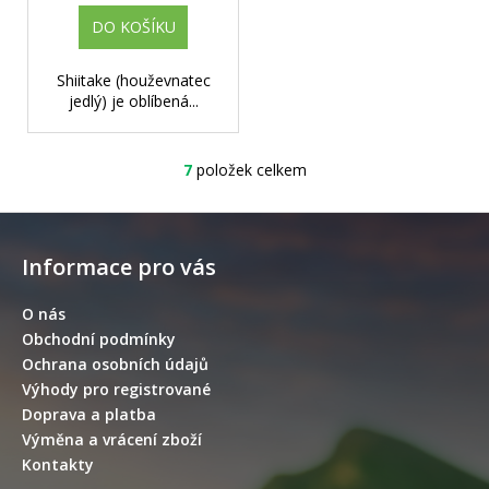
DO KOŠÍKU
Shiitake (houževnatec
jedlý) je oblíbená...
7
položek celkem
O
v
Z
l
á
á
Informace pro vás
d
p
a
a
O nás
c
t
Obchodní podmínky
í
í
Ochrana osobních údajů
p
Výhody pro registrované
r
Doprava a platba
v
Výměna a vrácení zboží
k
y
Kontakty