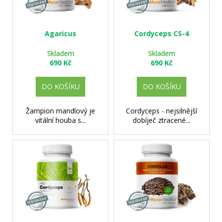
p
ů
a
r
j
o
Agaricus
Cordyceps CS-4
í
d
t
Skladem
Skladem
u
?
690 Kč
690 Kč
k
t
DO KOŠÍKU
DO KOŠÍKU
ů
Žampion mandlový je
Cordyceps - nejsilnější
HLEDAT
vitální houba s...
dobíječ ztracené...
D
o
p
o
r
u