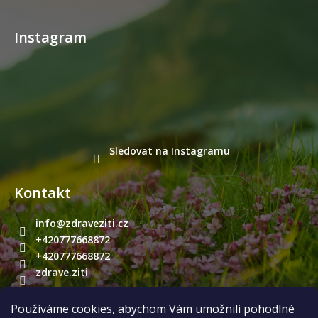
v
ý
p
Instagram
i
s
u
Sledovat na Instagramu
Kontakt
info
@
zdraveziti.cz
+420777668872
+420777668872
zdrave.ziti
Používáme cookies, abychom Vám umožnili pohodlné