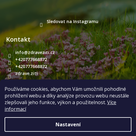
Sledovat na Instagramu
Kontakt
info
@
zdraveziti.cz
+420777668872
+420777668872
zdrave.ziti
Používáme cookies, abychom Vám umožnili pohodlné
Přijímáme online platby
prohlížení webu a díky analýze provozu webu neustále
zlepšovali jeho funkce, výkon a použitelnost.
Více
informací
Nastavení
Vytvořil Shoptet