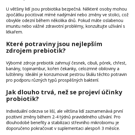
U většiny lidí jsou probiotika bezpečná. Některé osoby mohou
zpočátku pociťovat mírné nadýmání nebo změny ve stolici, což
obvykle odezní během několika dnů. Pokud máte oslabenou
imunitu nebo vážné zdravotní problémy, konzultujte užívání s
lékařem.
Které potraviny jsou nejlepším
zdrojem prebiotik?
Výborné zdroje prebiotik zahrnují česnek, cibuli, pórek, chřest,
banány, topinambur, kořen čekanky, celozrnné obiloviny a
luštěniny. Ideální je konzumovat pestrou škálu těchto potravin
pro podporu různých typů prospěšných bakterií.
Jak dlouho trvá, než se projeví účinky
probiotik?
Individuální odezva se liší, ale většina lidí zaznamenává první
pozitivní změny během 2-4 týdnů pravidelného užívání. Pro
dlouhodobé benefity a stabilizaci střevního mikrobiomu je
doporučeno pokračovat v suplementaci alespoň 3 měsíce.