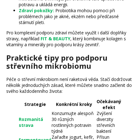
potravu a ukládá energii.
Zdraví pokožky:
Probiotika mohou pomoci při
problémech jako je akné, ekzém nebo předčasné
stárnutí pleti.
Pro komplexní podporu zdraví můžete využít i další doplňky
stravy, například
FIT & BEAUTY
, který kombinuje kolagen s
vitamíny a minerály pro podporu krásy zevnitř.
Praktické tipy pro podporu
střevního mikrobiomu
Péče o střevní mikrobiom není raketová věda. Stačí dodržovat
několik jednoduchých zásad, které můžete snadno začlenit do
svého každodenního života:
Očekávaný
Strategie
Konkrétní kroky
efekt
Konzumujte alespoň
Zvýšení
Rozmanitá
30 různých
diverzity
strava
rostlinných potravin
střevních
týdně
bakterií
Zařaďte jogurt, kefír,
Přísun
Fermentované