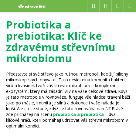
K
Přejít
Hledat
Náku
M
Přihlášení
na
o
obsah
Zpět
Zpět
košík
š
Probiotika a
í
C
prebiotika: Klíč ke
k
o
zdravému střevnímu
p
mikrobiomu
o
t
ř
Představte si své střevo jako rušnou metropoli, kde žijí biliony
e
mikroskopických obyvatel. Tato neviditelná komunita bakterií,
virů a kvasinek tvoří váš střevní mikrobiom – komplexní
b
ekosystém, který má zásadní vliv na vaše celkové zdraví. Když
u
je tato metropole v rovnováze, funguje vše hladce: trávení běží
j
jako po másle, imunita je silná a dokonce i vaše nálada je
lepší. Ale co se stane, když se tato rovnováha naruší? Právě
e
zde přicházejí na scénu
probiotika a prebiotika
– dva
t
klíčové hráči, kteří pomáhají udržovat váš střevní mikrobiom v
optimální kondici.
e
n