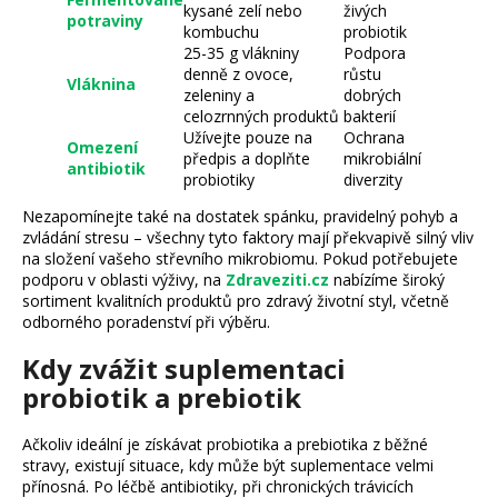
kysané zelí nebo
živých
potraviny
kombuchu
probiotik
25-35 g vlákniny
Podpora
denně z ovoce,
růstu
Vláknina
zeleniny a
dobrých
celozrnných produktů
bakterií
Užívejte pouze na
Ochrana
Omezení
předpis a doplňte
mikrobiální
antibiotik
probiotiky
diverzity
Nezapomínejte také na dostatek spánku, pravidelný pohyb a
zvládání stresu – všechny tyto faktory mají překvapivě silný vliv
na složení vašeho střevního mikrobiomu. Pokud potřebujete
podporu v oblasti výživy, na
Zdraveziti.cz
nabízíme široký
sortiment kvalitních produktů pro zdravý životní styl, včetně
odborného poradenství při výběru.
Kdy zvážit suplementaci
probiotik a prebiotik
Ačkoliv ideální je získávat probiotika a prebiotika z běžné
stravy, existují situace, kdy může být suplementace velmi
přínosná. Po léčbě antibiotiky, při chronických trávicích