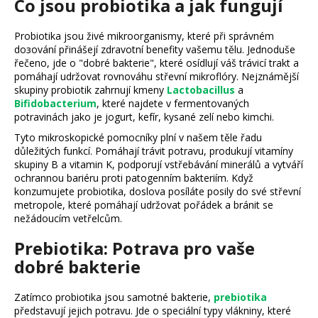
Co jsou probiotika a jak fungují
a
j
Probiotika jsou živé mikroorganismy, které při správném
dозování přinášejí zdravotní benefity vašemu tělu. Jednoduše
í
řečeno, jde o "dobré bakterie", které osídlují váš trávicí trakt a
t
pomáhají udržovat rovnováhu střevní mikroflóry. Nejznámější
?
skupiny probiotik zahrnují kmeny
Lactobacillus
a
Bifidobacterium
, které najdete v fermentovaných
potravinách jako je jogurt, kefír, kysané zelí nebo kimchi.
Tyto mikroskopické pomocníky plní v našem těle řadu
důležitých funkcí. Pomáhají trávit potravu, produkují vitamíny
HLEDAT
skupiny B a vitamin K, podporují vstřebávání minerálů a vytváří
ochrannou bariéru proti patogenním bakteriím. Když
konzumujete probiotika, doslova posíláte posily do své střevní
metropole, které pomáhají udržovat pořádek a bránit se
nežádoucím vetřelcům.
D
o
Prebiotika: Potrava pro vaše
p
dobré bakterie
o
r
Zatímco probiotika jsou samotné bakterie,
prebiotika
u
představují jejich potravu. Jde o speciální typy vlákniny, které