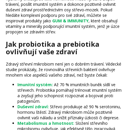
trávení, posílit imunitní systém a dokonce pozitivně ovlivnit
duševní zdraví prostřednictvím osy střevo-mozek. Pokud
hledáte komplexní podporu pro své zdraví, můžete se
inspirovat produkty jako
GUM & IMMUNITY
, které obsahují
vitamíny a minerály podporující imunitní systém, jenž je úzce
propojen se zdravím střev.
Jak probiotika a prebiotika
ovlivňují vaše zdraví
Zdravý střevní mikrobiom není jen o dobrém trávení. Vědecké
studie prokázaly, že rovnováha střevních bakterií ovlivňuje
mnohem více aspektů vašeho zdraví, než byste čekali:
Imunitní systém:
Až 70 % imunitních buněk sídlí ve
střevech. Probiotika pomáhají trénovat imunitní systém
a zvyšují jeho schopnost rozpoznat a bojovat proti
patogenům.
Duševní zdraví:
Střevo produkuje až 90 % serotoninu,
hormonu štěstí. Zdravý mikrobiom může pozitivně
ovlivnit vaši náladu a snížit příznaky úzkosti či deprese.
Metabolismus a hmotnost:
Složení střevního
mikrobiomu ovlivňuje, jak efektivně tělo zpracovává