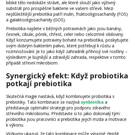
č
lidské tělo nedokáže strávit, ale které slouží jako výživný
u
substrát pro prospěšné bakterie ve vašem střevě. Mezi
j
nejdůležitější prebiotika patří inulin, fruktooligosacharidy (FOS)
a galaktooligosacharidy (GOS).
e
m
Prebiotika najdete v běžných potravinách jako jsou banány,
e
česnek, cibule, pórek, chřest, celer nebo celozrnné obiloviny.
Když konzumujete potraviny bohaté na prebiotika, poskytujete
svým dobrým bakteriím palivo, které potřebují k růstu a
rozmnožování. Je to jako když zahradník přihnojí své rostliny –
výsledkem je bujnější a zdravější zahrada, respektive v tomto
případě střevní mikrobiom.
Synergický efekt: Když probiotika
potkají prebiotika
Skutečná magie nastává, když kombinujete probiotika s
prebiotiky. Tato kombinace se nazývá
synbiotika
a
představuje optimální strategii pro podporu zdravého
střevního mikrobiomu. Představte si to jako dokonalý tým:
probiotika jsou pracovníci a prebiotika jejich mzda a motivace
k výkonu.
Výzkumy ukazují, že tato kombinace může výrazně zlepšit