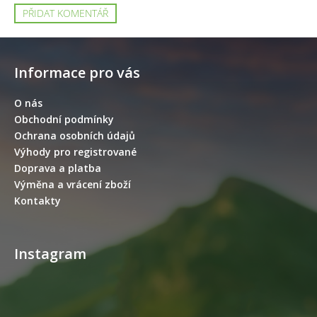
PŘIDAT KOMENTÁŘ
Z
á
Informace pro vás
p
a
O nás
t
Obchodní podmínky
í
Ochrana osobních údajů
Výhody pro registrované
Doprava a platba
Výměna a vrácení zboží
Kontakty
Instagram