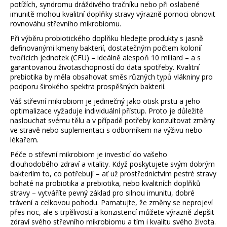
potížích, syndromu dráždivého tračníku nebo při oslabené
imunitě mohou kvalitní doplňky stravy výrazně pomoci obnovit
rovnováhu střevního mikrobiomu.
Při výběru probiotického doplňku hledejte produkty s jasně
definovanými kmeny bakterií, dostatečným počtem kolonií
tvořících jednotek (CFU) – ideálně alespoň 10 miliard – a s
garantovanou životaschopností do data spotřeby. Kvalitní
prebiotika by měla obsahovat směs různých typů vlákniny pro
podporu širokého spektra prospěšných bakterií.
Váš střevní mikrobiom je jedinečný jako otisk prstu a jeho
optimalizace vyžaduje individuální přístup. Proto je důležité
naslouchat svému tělu a v případě potřeby konzultovat změny
ve stravě nebo suplementaci s odborníkem na výživu nebo
lékařem.
Péče o střevní mikrobiom je investicí do vašeho
dlouhodobého zdraví a vitality. Když poskytujete svým dobrým
bakteriím to, co potřebují – ať už prostřednictvím pestré stravy
bohaté na probiotika a prebiotika, nebo kvalitních doplňků
stravy – vytváříte pevný základ pro silnou imunitu, dobré
trávení a celkovou pohodu. Pamatujte, že změny se neprojeví
přes noc, ale s trpělivostí a konzistencí můžete výrazně zlepšit
zdraví svého střevního mikrobiomu a tím i kvalitu svého života.