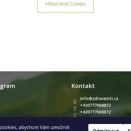
PŘEDCHOZÍ ČLÁNEK
agram
Kontakt
info
@
zdraveziti.cz
+420777668872
+420777668872
zdrave.ziti
cookies, abychom Vám umožnili
Sledovat na Instagramu