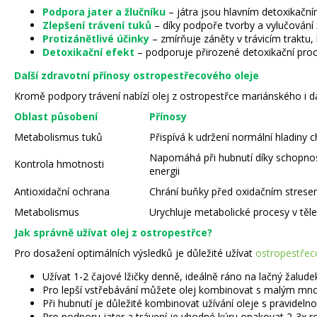
Podpora jater a žlučníku
– játra jsou hlavním detoxikační
Zlepšení trávení tuků
– díky podpoře tvorby a vylučování 
Protizánětlivé účinky
– zmírňuje záněty v trávicím traktu,
Detoxikační efekt
– podporuje přirozené detoxikační pro
Další zdravotní přínosy ostropestřecového oleje
Kromě podpory trávení nabízí olej z ostropestřce mariánského i d
Oblast působení
Přínosy
Metabolismus tuků
Přispívá k udržení normální hladiny c
Napomáhá při hubnutí díky schopnost
Kontrola hmotnosti
energii
Antioxidační ochrana
Chrání buňky před oxidačním strese
Metabolismus
Urychluje metabolické procesy v těle
Jak správně užívat olej z ostropestřce?
Pro dosažení optimálních výsledků je důležité užívat
ostropestřec
Užívat 1-2 čajové lžičky denně, ideálně ráno na lačný žalud
Pro lepší vstřebávání můžete olej kombinovat s malým mno
Při hubnutí je důležité kombinovat užívání oleje s pravidelno
Pro podporu jater a trávení je vhodné kúru opakovat 2-3x 