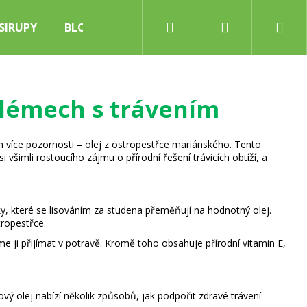
Hledat
Přihlášení
Nák
SIRUPY
BLOG
koš
blémech s trávením
hem více pozornosti – olej z ostropestřce mariánského. Tento
všimli rostoucího zájmu o přírodní řešení trávicích obtíží, a
átky, které se lisováním za studena přeměňují na hodnotný olej.
ropestřce.
 ji přijímat v potravě. Kromě toho obsahuje přírodní vitamin E,
ý olej nabízí několik způsobů, jak podpořit zdravé trávení: