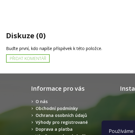
Diskuze (0)
Buďte první, kdo napíše příspěvek k této položce.
PŘIDAT KOMENTÁŘ
Z
á
Informace pro vás
Inst
p
a
O nás
t
Obchodní podmínky
í
Ochrana osobních údajů
Výhody pro registrované
Doprava a platba
Používáme 