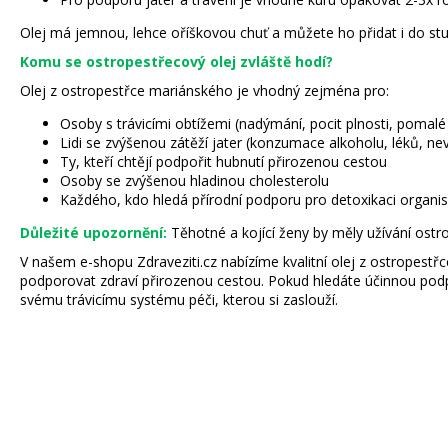
Olej má jemnou, lehce oříškovou chuť a můžete ho přidat i do st
Komu se ostropestřecový olej zvláště hodí?
Olej z ostropestřce mariánského je vhodný zejména pro:
Osoby s trávicími obtížemi (nadýmání, pocit plnosti, pomalé 
Lidi se zvýšenou zátěží jater (konzumace alkoholu, léků, ne
Ty, kteří chtějí podpořit hubnutí přirozenou cestou
Osoby se zvýšenou hladinou cholesterolu
Každého, kdo hledá přírodní podporu pro detoxikaci organ
Důležité upozornění:
Těhotné a kojící ženy by měly užívání ostr
V našem e-shopu Zdraveziti.cz nabízíme kvalitní olej z ostropest
podporovat zdraví přirozenou cestou. Pokud hledáte účinnou podp
svému trávicímu systému péči, kterou si zaslouží.