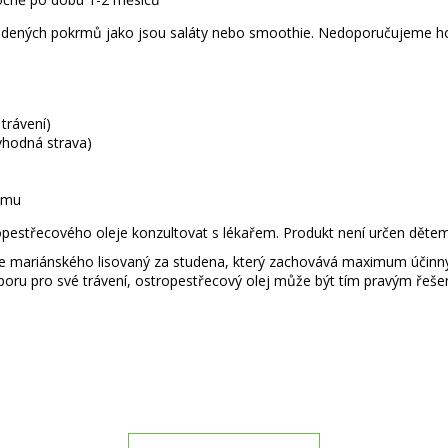
udených pokrmů jako jsou saláty nebo smoothie. Nedoporučujeme ho v
trávení)
vhodná strava)
ismu
opestřecového oleje konzultovat s lékařem. Produkt není určen dětem 
řce mariánského lisovaný za studena, který zachovává maximum účinnýc
oru pro své trávení, ostropestřecový olej může být tím pravým řeše