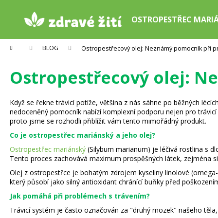
K
Přejít
na
o
OSTROPESTŘEC MARI
obsah
Zpět
Zpět
š
do
do
í
Domů
BLOG
Ostropestřecový olej: Neznámý pomocník při p
k
obchodu
obchodu
Ostropestřecový olej: 
Když se řekne trávicí potíže, většina z nás sáhne po běžných lécíc
nedoceněný pomocník nabízí komplexní podporu nejen pro trávicí sys
proto jsme se rozhodli přiblížit vám tento mimořádný produkt.
Co je ostropestřec mariánský a jeho olej?
Ostropestřec mariánský
(Silybum marianum) je léčivá rostlina s dlo
Tento proces zachovává maximum prospěšných látek, zejména silym
Olej z ostropestřce je bohatým zdrojem kyseliny linolové (omega-
který působí jako silný antioxidant chránící buňky před poškozením
Jak pomáhá při problémech s trávením?
Trávicí systém je často označován za "druhý mozek" našeho těla, a