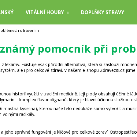
ÁNSKÝ
VITÁLNÍ HOUBY
DOPLŇKY STRAVY
roblémech s trávením
Co potřebujete najít?
Neznámý pomocník při pro
HLEDAT
h z lékárny. Existuje však přírodní alternativa, která si zaslouží mno
tém, ale i pro celkové zdraví. V našem e-shopu Zdraveziti.cz jsme si 
Doporučujeme
uhou historií využití v tradiční medicíně. Její plody obsahují účinné l
arin – komplex flavonolignanů, který je hlavní účinnou složkou ost
6 mastná kyselina), kterou naše tělo nedokáže samo vytvořit a musíme
 volnými radikály.
 jeho správné fungování je klíčové pro celkové zdraví. Ostropestřecov