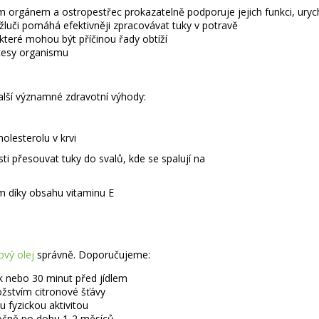
m orgánem a ostropestřec prokazatelně podporuje jejich funkci, urych
žluči pomáhá efektivněji zpracovávat tuky v potravě
 které mohou být příčinou řady obtíží
cesy organismu
alší významné zdravotní výhody:
holesterolu v krvi
i přesouvat tuky do svalů, kde se spalují na
m díky obsahu vitaminu E
ový olej
správně. Doporučujeme:
ek nebo 30 minut před jídlem
žstvím citronové šťávy
u fyzickou aktivitou
ročně po dobu 1-2 měsíců