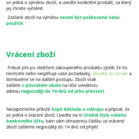
se jedná o výměnu zboží, a uveďte konkrétní produkt, za který
a
jej chcete vyměnit.
j
Zaslané zboží na výměnu
nesmí být poškozené nebo
í
použité
.
t
?
Vrácení zboží
Pokud jste po obdržení zakoupeného produktu zjistili, že ho
HLEDAT
nechcete nebo nesplňuje vaše požadavky,
obraťte se na nás
a
domluvíme se na dalším postupu. Zboží však
zašlete
v původním obalu
na níže uvedenou
adresu
nejpozději do 14 dnů od jeho převzetí
.
D
o
Nezapomeňte přiložit
kopii dokladu o nákupu
a připsat, že
p
se jedná o vrácení zboží. Uveďte na ni
čitelně číslo vašeho
o
bankovního účtu
, kam vám uhrazenou částku za vrácené
r
zboží zašleme nejpozději do 14 dnů od přijetí.
u