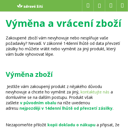
K
Přejít
Hledat
Náku
M
Přihlášení
na
o
obsah
Zpět
Zpět
košík
š
Výměna a vrácení zboží
í
C
k
o
Zakoupené zboží vám nevyhovuje nebo nesplňuje vaše
požadavky? Nevadí. V zákonné 14denní lhůtě od data převzetí
p
zásilky ho můžete vrátit nebo vyměnit za jiný produkt, který
o
vám bude vyhovovat lépe.
t
ř
Výměna zboží
e
b
Jestliže vám zakoupený produkt z nějakého důvodu
u
nevyhovuje a chcete ho vyměnit za jiný,
kontaktujte nás
a
j
domluvíme se na dalším postupu. Produkt však
zašlete
v původním obalu
na níže uvedenou
e
adresu
nejpozději v 14denní lhůtě od převzetí zásilky
.
t
e
Nezapomeňte přiložit
kopii dokladu o nákupu
a připsat, že
n