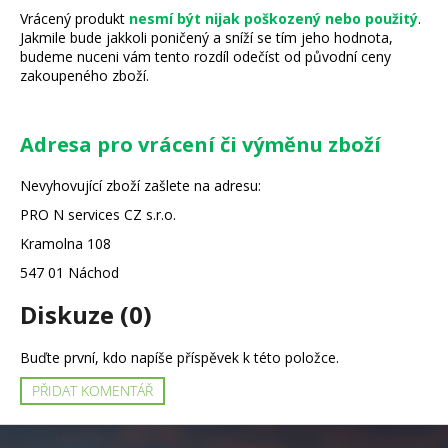
č
Vrácený produkt
nesmí být nijak poškozený nebo použitý
.
u
Jakmile bude jakkoli poničený a sníží se tím jeho hodnota,
j
budeme nuceni vám tento rozdíl odečíst od původní ceny
e
zakoupeného zboží.
m
e
Adresa pro vrácení či výměnu zboží
Nevyhovující zboží zašlete na adresu:
PRO N services CZ s.r.o.
Kramolna 108
547 01 Náchod
Diskuze (0)
Buďte první, kdo napíše příspěvek k této položce.
PŘIDAT KOMENTÁŘ
Z