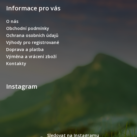
á
Informace pro vás
p
a
O nás
t
Obchodní podmínky
í
Ochrana osobních údajů
Výhody pro registrované
Doprava a platba
Výměna a vrácení zboží
Kontakty
Instagram
Sledovat na Instagramu