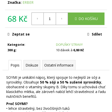
č
Značka:
ERBER
u
j
68 Kč
e
DO KOŠÍKU
m
Měrná
e
cena:
Zeptat se
Sdílet
Kategorie
:
DOPLŇKY STRAVY
300 g
:
10 dávek à
6,80 Kč
Popis
Diskuze
Ostatní informace
SOYMI je unikátní nápoj, který spojuje to nejlepší ze sóji a
syrovátky. Obsahuje
50 % sóji a 50 % sušené syrovátky
,
obohacené o vitamíny skupiny B. Díky tomu si uchovává chuť
klasického mléka, ale zároveň nabízí lehčí stravitelnost a řadu
nutričních benefitů.
Proč SOYMI?
• lehce stravitelný, bez živočišných tuků