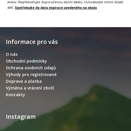
stravu. Nepřekračujte doporučenou denní dávku. Uchovávejte mimo dosah
dětí.
Spotřebujte do data expirace uvedeného na obalu
Z
á
Informace pro vás
p
a
O nás
t
Obchodní podmínky
í
Ochrana osobních údajů
Výhody pro registrované
Doprava a platba
Výměna a vrácení zboží
Kontakty
Instagram