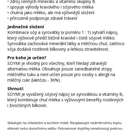
• zdroj cenných minerálů a vitamínů skupiny B
• spojuje výhody kravského i sójového mléka
• chutná jako mléko, ale má výživnější složení
• přirozeně podporuje zdravé trávení
Jedinečné složení
Kombinace sóji a syrovátky (v poměru 1 : 1) vytváří nápoj,
který výživově předčí běžné kravské i čistě sójové mléko.
Syrovátka zachovává minerální látky a mléčnou chuť, zatímco
sója dodává rostlinné bílkoviny a lehkou stravitelnost.
Pro koho je určen?
SOYMI je vhodný pro všechny, kteří hledají zdravější
alternativu mléka. Obsahuje pouze zanedbatelné stopy
mléčného tuku a není určen pouze pro osoby s alergií na
mléčný cukr (laktózu - 36%).
Shrnutí:
SOYMI je vyvážený sójový nápoj se syrovátkou a vitamíny B,
který kombinuje chuť mléka s výživovými benefity rostlinných
i živočišných bílkovin.
Skladujte na chladném a suchém místě. Nevystavujte nadměrnému teplu,
vlhkosti nebo slunečnímu světlu. Potravinové doplňky nenahrazují pestrou