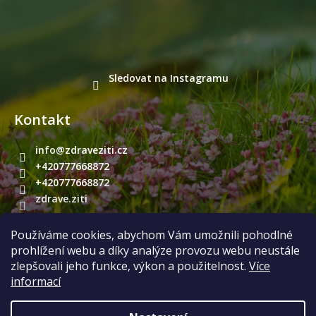
Sledovat na Instagramu
Kontakt
info
@
zdraveziti.cz
+420777668872
+420777668872
zdrave.ziti
Používáme cookies, abychom Vám umožnili pohodlné
Přijímáme online platby
prohlížení webu a díky analýze provozu webu neustále
zlepšovali jeho funkce, výkon a použitelnost.
Více
informací