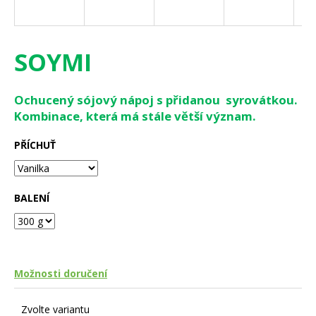
a
j
í
SOYMI
t
?
Ochucený sójový nápoj s přidanou syrovátkou.
Kombinace, která má stále větší význam.
PŘÍCHUŤ
HLEDAT
BALENÍ
D
o
p
o
Možnosti doručení
r
u
Zvolte variantu