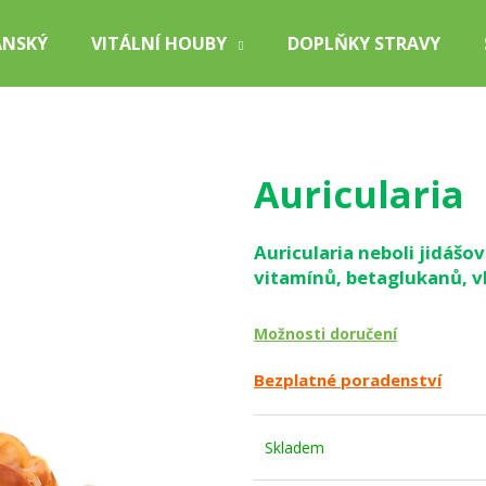
ÁNSKÝ
VITÁLNÍ HOUBY
DOPLŇKY STRAVY
Co potřebujete najít?
Auricularia
HLEDAT
Auricularia neboli jidášo
vitamínů, betaglukanů, v
Doporučujeme
Možnosti doručení
Bezplatné poradenství
Skladem