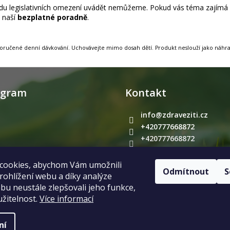
vodu legislativních omezení uvádět nemůžeme. Pokud vás téma zajím
v naší
bezplatné poradně
.
oporučené denní dávkování. Uchovávejte mimo dosah dětí. Produkt neslouží jako náhrad
agram
Kontakt
info
@
zdraveziti.cz
+420777668872
+420777668872
zdrave.ziti
cookies, abychom Vám umožnili
Sledovat na Instagramu
Odmítnout
S
ohlížení webu a díky analýze
u neustále zlepšovali jeho funkce,
žitelnost.
Více informací
zena.
Upravit nastavení cookies
ní