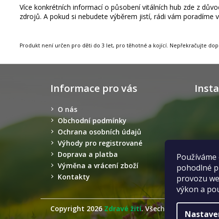
Více konkrétních informací o působení vitálních hub zde z dů
zdrojů. A pokud si nebudete výběrem jistí, rádi vám poradíme 
Produkt není určen pro děti do 3 let, pro těhotné a kojící. Nepřekračujte d
Z
á
Informace pro vás
Inst
p
a
O nás
t
Obchodní podmínky
í
Ochrana osobních údajů
Výhody pro registrované
Doprava a platba
Používáme 
Výměna a vrácení zboží
pohodlné pr
Kontakty
provozu web
výkon a pou
Copyright 2026
Zdravé žití
. Všechna práva vyhra
Nastave