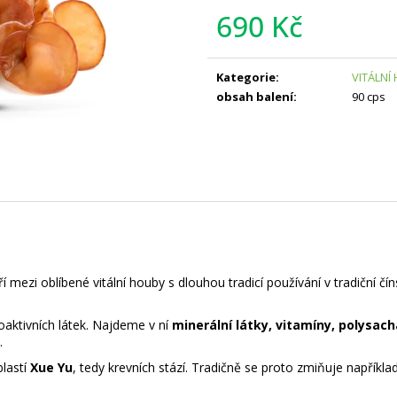
690 Kč
Měrná
cena:
Kategorie
:
VITÁLNÍ
obsah balení
:
90 cps
ří mezi oblíbené vitální houby s dlouhou tradicí používání v tradiční č
oaktivních látek. Najdeme v ní
minerální látky, vitamíny, polysach
.
blastí
Xue Yu
, tedy krevních stází. Tradičně se proto zmiňuje napřík