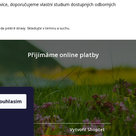
á více, doporučujeme vlastní studium dostupných odborných
a pestré stravy. Skladujte v temnu a suchu.
Přijímáme online platby
ouhlasím
Vytvořil Shoptet