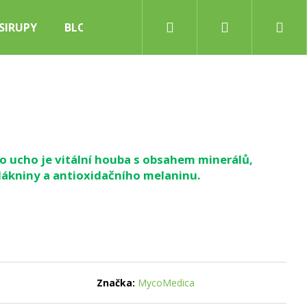
Hledat
Přihlášení
Nák
SIRUPY
BLOG
koš
vo ucho je vitální houba s obsahem minerálů,
lákniny a antioxidačního melaninu.
Značka:
MycoMedica