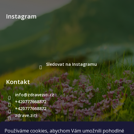
Instagram
Sledovat na Instagramu
Kontakt
info
@
zdraveziti.cz
+420777668872
+420777668872
zdrave.ziti
Používáme cookies, abychom Vám umožnili pohodlné