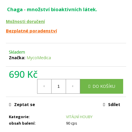
a
Chaga
-
množství bioaktivních látek.
j
í
Možnosti doručení
t
Bezplatné poradenství
?
Skladem
Značka:
MycoMedica
HLEDAT
690 Kč
Měrná
DO KOŠÍKU
cena:
D
o
Zeptat se
Sdílet
p
o
Kategorie
:
VITÁLNÍ HOUBY
r
obsah balení
:
90 cps
u