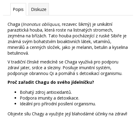
č
u
Popis
Diskuze
j
e
Chaga (
Inonotus obliquus
, rezavec šikmý) je unikátní
m
parazitická houba, která roste na listnatých stromech,
e
zejména na břízách. Tato houba pocházející z ruské Sibiře je
známá svým bohatstvím bioaktivních látek, vitamínů,
minerálů a cenných složek, jako je melanin, betulin a kyselina
betulinová.
V tradiční čínské medicíně se Chaga využívá pro podporu
zdraví jater, srdce a sleziny. Posiluje imunitní systém,
podporuje obrannou Qi a pomáhá s detoxikací organismu.
Proč zařadit Chagu do svého jídelníčku?
Bohatý zdroj antioxidantů.
Podpora imunity a detoxikace.
Ideální pro přírodní posílení organismu.
Objevte sílu Chagy a využijte její blahodárné účinky na zdraví!