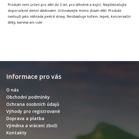
Produkt není určen pro děti do 3 let, pro těhotné a kojící. Nepřekračujte
doporučené denní dávkování. Uchovávejte mimo dosah dětí. Produkt
neslouží jako náhrada pestré stravy. Neobsahuje kofein, lepek, konzervační
látky, barviva ani cukr.
Z
á
Informace pro vás
p
a
O nás
t
Obchodní podmínky
í
Ochrana osobních údajů
Výhody pro registrované
Doprava a platba
Výměna a vrácení zboží
Kontakty