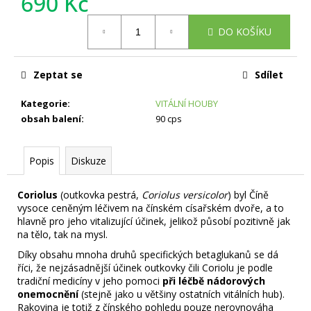
690 Kč
č
u
Měrná
j
DO KOŠÍKU
cena:
e
m
Zeptat se
Sdílet
e
Kategorie
:
VITÁLNÍ HOUBY
obsah balení
:
90 cps
Popis
Diskuze
Coriolus
(outkovka pestrá,
Coriolus versicolor
) byl Číně
vysoce ceněným léčivem na čínském císařském dvoře, a to
hlavně pro jeho vitalizující účinek, jelikož působí pozitivně jak
na tělo, tak na mysl.
Díky obsahu mnoha druhů specifických betaglukanů se dá
říci, že nejzásadnější účinek outkovky čili Coriolu je podle
tradiční medicíny v jeho pomoci
při léčbě nádorových
onemocnění
(stejně jako u většiny ostatních vitálních hub).
Rakovina je totiž z čínského pohledu pouze nerovnováha