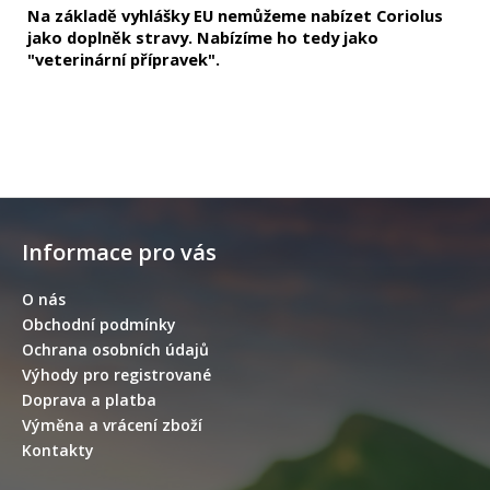
Na základě vyhlášky EU nemůžeme nabízet Coriolus
jako doplněk stravy. Nabízíme ho tedy jako
"
veterinární přípravek"
.
Z
á
Informace pro vás
p
a
O nás
t
Obchodní podmínky
í
Ochrana osobních údajů
Výhody pro registrované
Doprava a platba
Výměna a vrácení zboží
Kontakty