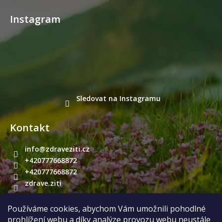
Instagram
Sledovat na Instagramu
Kontakt
info
@
zdraveziti.cz
+420777668872
+420777668872
zdrave.ziti
Používáme cookies, abychom Vám umožnili pohodlné
Přijímáme online platby
prohlížení webu a díky analýze provozu webu neustále