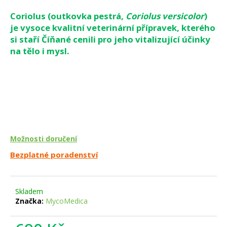
a
Coriolus (outkovka pestrá,
Coriolus versicolor
)
j
je vysoce kvalitní veterinární přípravek, kterého
í
si staří Číňané cenili pro jeho vitalizující účinky
t
na tělo i mysl.
?
HLEDAT
Možnosti doručení
Bezplatné poradenství
D
o
p
Skladem
o
Značka:
MycoMedica
r
u