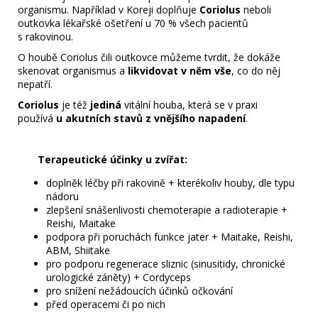
organismu. Například v Koreji doplňuje
Coriolus
neboli
outkovka lékařské ošetření u 70 % všech pacientů
s rakovinou.
O houbě Coriolus čili outkovce můžeme tvrdit, že dokáže
skenovat organismus a
likvidovat v něm vše
, co do něj
nepatří.
Coriolus
je též
jediná
vitální houba, která se v praxi
používá
u akutních stavů z vnějšího napadení
.
Terapeutické účinky u zvířat:
doplněk léčby při rakovině + kterékoliv houby, dle typu
nádoru
zlepšení snášenlivosti chemoterapie a radioterapie +
Reishi
, Maitake
podpora při poruchách funkce jater + Maitake, Reishi,
ABM,
Shiitake
pro podporu regenerace sliznic (sinusitidy, chronické
urologické záněty) + Cordyceps
pro snížení nežádoucích účinků očkování
před operacemi či po nich