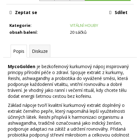
č
u
Zeptat se
Sdílet
j
e
Kategorie
:
VITÁLNÍ HOUBY
m
obsah balení
:
20 sáčků
e
Popis
Diskuze
MycoGolden
je bezkofeinový kurkumový nápoj inspirovaný
principy přírodní péče o zdraví. Spojuje extrakt z kurkumy,
Reishi, ashwagandhy a probiotika do vyvážené směsi, která
podporuje každodenní vitalitu, vnitřní rovnováhu a dobré
trávení. Je vhodný jako ranní i večerní rituál, kdy chcete tělu
dodat energii šetrnou cestou bez kofeinu.
Základ nápoje tvoří kvalitní kurkumový extrakt doplněný o
extrakt černého pepře, který napomáhá lepší využitelnosti
účinných látek. Reishi přispívá k harmonizaci organismu a
ashwagandha, tradičně označovaná jako indický ženšen,
podporuje adaptaci na zátěž a udržení rovnováhy. Přidaná
probiotika podporují střevní mikrobiom a celkovou odolnost