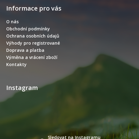
á
Informace pro vás
p
a
O nás
t
Obchodní podmínky
í
Ochrana osobních údajů
Výhody pro registrované
Doprava a platba
Výměna a vrácení zboží
Kontakty
Instagram
Sledovat na Instagramu