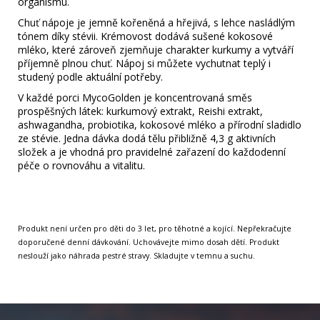
organismu.
Chuť nápoje je jemně kořeněná a hřejivá, s lehce nasládlým
tónem díky stévii. Krémovost dodává sušené kokosové
mléko, které zároveň zjemňuje charakter kurkumy a vytváří
příjemně plnou chuť. Nápoj si můžete vychutnat teplý i
studený podle aktuální potřeby.
V každé porci MycoGolden je koncentrovaná směs
prospěšných látek: kurkumový extrakt, Reishi extrakt,
ashwagandha, probiotika, kokosové mléko a přírodní sladidlo
ze stévie. Jedna dávka dodá tělu přibližně 4,3 g aktivních
složek a je vhodná pro pravidelné zařazení do každodenní
péče o rovnováhu a vitalitu.
Produkt není určen pro děti do 3 let, pro těhotné a kojící. Nepřekračujte
doporučené denní dávkování. Uchovávejte mimo dosah dětí. Produkt
neslouží jako náhrada pestré stravy. Skladujte v temnu a suchu.
Z