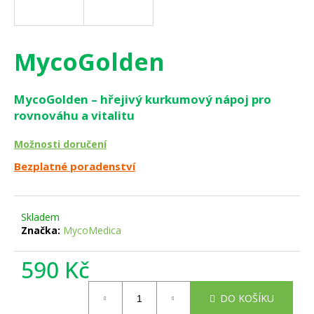
a
j
í
MycoGolden
t
?
MycoGolden – hřejivý kurkumový nápoj pro
rovnováhu a vitalitu
Možnosti doručení
HLEDAT
Bezplatné poradenství
Skladem
D
Značka:
MycoMedica
o
p
590 Kč
o
r
Měrná
DO KOŠÍKU
u
cena: