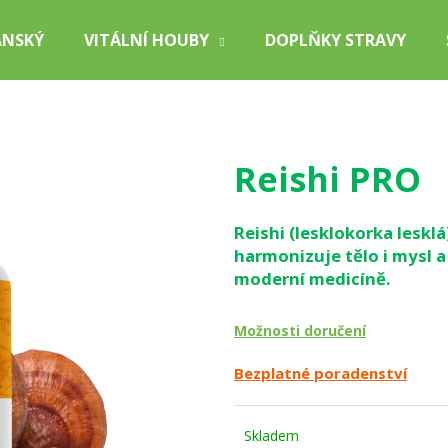
ÁNSKÝ
VITÁLNÍ HOUBY
DOPLŇKY STRAVY
Co potřebujete najít?
Reishi PRO
HLEDAT
Reishi (lesklokorka leskl
harmonizuje tělo i mysl a 
Doporučujeme
moderní medicíně.
Možnosti doručení
Bezplatné poradenství
Skladem