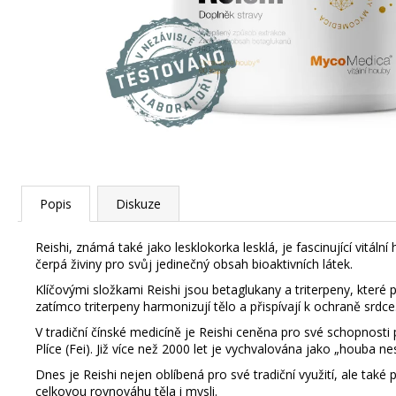
Popis
Diskuze
Reishi, známá také jako lesklokorka lesklá, je fascinující vitá
čerpá živiny pro svůj jedinečný obsah bioaktivních látek.
Klíčovými složkami Reishi jsou betaglukany a triterpeny, které 
zatímco triterpeny harmonizují tělo a přispívají k ochraně srdce
V tradiční čínské medicíně je Reishi ceněna pro své schopnost
Plíce (Fei). Již více než 2000 let je vychvalována jako „houba ne
Dnes je Reishi nejen oblíbená pro své tradiční využití, ale ta
celkovou rovnováhu těla i mysli.