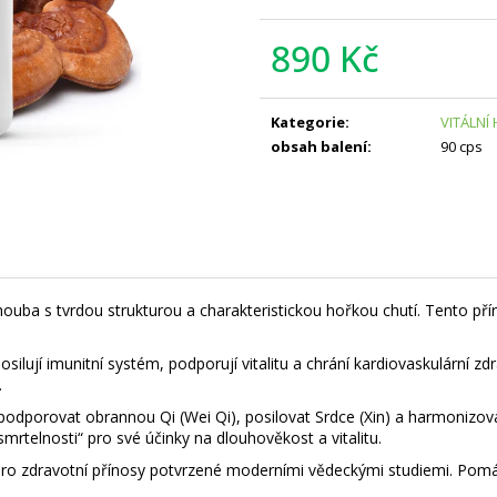
890 Kč
Měrná
cena:
Kategorie
:
VITÁLNÍ
obsah balení
:
90 cps
lní houba s tvrdou strukturou a charakteristickou hořkou chutí. Tento
posilují imunitní systém, podporují vitalitu a chrání kardiovaskulárn
.
i podporovat obrannou Qi (Wei Qi), posilovat Srdce (Xin) a harmonizo
smrtelnosti“ pro své účinky na dlouhověkost a vitalitu.
ké pro zdravotní přínosy potvrzené moderními vědeckými studiemi. Pom