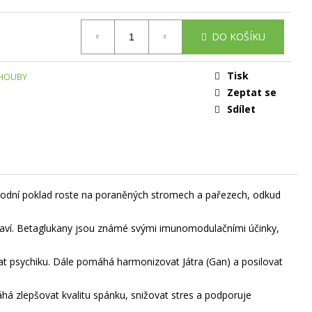
DO KOŠÍKU
Tisk
 HOUBY
Zeptat se
Sdílet
 přírodní poklad roste na poraněných stromech a pařezech, odkud
í zdraví. Betaglukany jsou známé svými imunomodulačními účinky,
vat psychiku. Dále pomáhá harmonizovat Játra (Gan) a posilovat
áhá zlepšovat kvalitu spánku, snižovat stres a podporuje