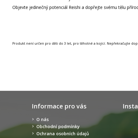
Objevte jedinečný potenciál Reishi a dopřejte svému tělu přírodní
Produkt není určen pro děti do 3 let, pro těhotné a kojící. Nepřekračujte d
Z
á
Informace pro vás
Inst
p
a
O nás
t
Obchodní podmínky
í
Ochrana osobních údajů