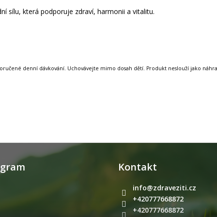
 sílu, která podporuje zdraví, harmonii a vitalitu.
oporučené denní dávkování. Uchovávejte mimo dosah dětí. Produkt neslouží jako náhrad
agram
Kontakt
info
@
zdraveziti.cz
+420777668872
+420777668872