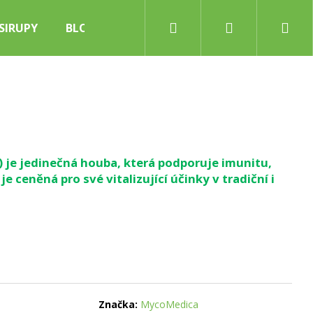
Hledat
Přihlášení
Nák
SIRUPY
BLOG
koš
á) je jedinečná houba, která podporuje imunitu,
je ceněná pro své vitalizující účinky v tradiční i
Značka:
MycoMedica